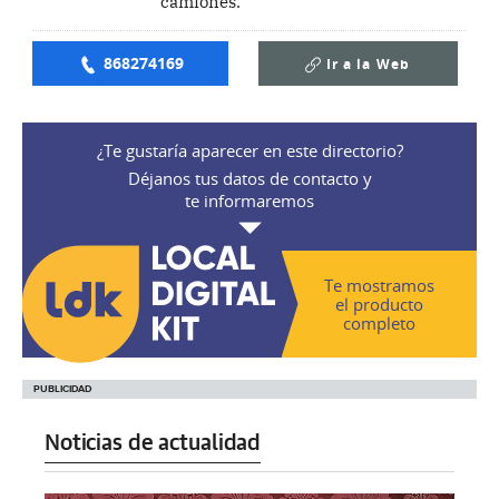
camiones.
868274169
Ir a la
Web
¿Te gustaría aparecer en este directorio?
Déjanos tus datos de contacto y
te informaremos
Te mostramos
el producto
completo
Noticias de actualidad