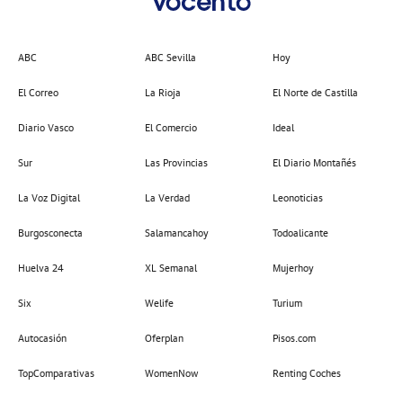
ABC
ABC Sevilla
Hoy
El Correo
La Rioja
El Norte de Castilla
Diario Vasco
El Comercio
Ideal
Sur
Las Provincias
El Diario Montañés
La Voz Digital
La Verdad
Leonoticias
Burgosconecta
Salamancahoy
Todoalicante
Huelva 24
XL Semanal
Mujerhoy
Six
Welife
Turium
Autocasión
Oferplan
Pisos.com
TopComparativas
WomenNow
Renting Coches